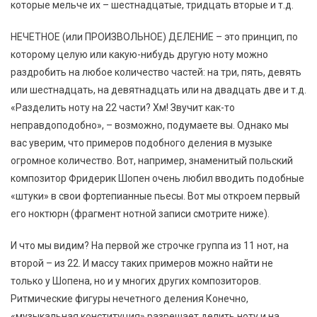
которые мельче их – шестнадцатые, тридцать вторые и т.д.
НЕЧЕТНОЕ (или ПРОИЗВОЛЬНОЕ) ДЕЛЕНИЕ – это принцип, по
которому целую или какую-нибудь другую ноту можно
раздробить на любое количество частей: на три, пять, девять
или шестнадцать, на девятнадцать или на двадцать две и т.д.
«Разделить ноту на 22 части? Хм! Звучит как-то
неправдоподобно», – возможно, подумаете вы. Однако мы
вас уверим, что примеров подобного деления в музыке
огромное количество. Вот, например, знаменитый польский
композитор Фридерик Шопен очень любил вводить подобные
«штуки» в свои фортепианные пьесы. Вот мы откроем первый
его ноктюрн (фрагмент нотной записи смотрите ниже).
И что мы видим? На первой же строчке группа из 11 нот, на
второй – из 22. И массу таких примеров можно найти не
только у Шопена, но и у многих других композиторов.
Ритмические фигуры нечетного деления Конечно,
«музыкальная конституция» разрешает делить ноту и на