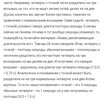
части. Например, четверть с точкой легко разделить на три
восьмых, но тот, кто не ищет легких путей, делит ее на две.
Дуоли, конечно же, звучат более протяжно, тяжелее по
сравнению с нормальными восьмыми. Сами судите: четверть
с точкой, условно говоря, длится полторы секунды. Если вы
сейчас не поняли, почему я тут вообще секунды упомянул, то,
пожалуйста, почитайте материал «Знаки, увеличивающие
длительности нот». Там мы об этом говорили. Итак, четверть с
точкой – полторы секунды, обычная восьмая – полсекунды, и
логичнее разделить эту несчастную четверть на три
восьмушки, но мы делим на две. И получаем, что каждая
восьмая – укрупнена, она длится три четверти секунды (1,5/2
= 0,75 с). Аналогично и половинная с точкой может быть
разделена не на три нормальных четверти, а на две более
крупных. То есть наша половинная с точкой – это 3 секунды,
обычные четверти – по 1 секунде, но у нас получились по
полторы (3/2 = 1,5 с).