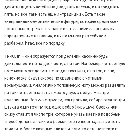
девятнадцать частей и на двадцать восемь, и на тридцать
пять, но все-таки есть еще и «традиции». Есть такие
«неправильные» ритмические фигуры, которые среди всех
остальных встречаются чаще всех, за ними закрепились
определенные названия, и их-то мы как раз сейчас и
разберем. Итак, все по порядку.
ТРИОЛИ – они образуются при делении какой-нибудь
длительности не на две части, а на три. Например, четвертную
ноту можно разделить не на две восьмых, а на три, и они,
конечно же, будут скорее по сравнению с четными
восьмушками. Аналогично половинную ноту можно разделить
на три четвертных ноты вместо двух, а целую – на три
половинных. Восьмые-триоли, как правило, собираются по три
штуки в одну группу под одно ребро («крышу»). Сверху или
снизу ставится число три, которое и указывает на подобный
способ деления. Также оформляются и шестнадцатые ноты
триоли. А более крупные длительности, то есть четверти и