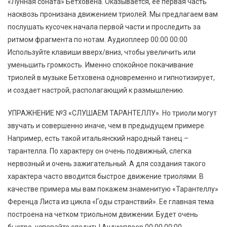
«Лунная соната» Бетховена. Оказывается, ее первая часть
насквозь пронизана движением триолей. Мы предлагаем вам
послушать кусочек начала первой части и проследить за
ритмом фрагмента по нотам. Аудиоплеер 00:00 00:00
Используйте клавиши вверх/вниз, чтобы увеличить или
уменьшить громкость. Именно спокойное покачивание
триолей в музыке Бетховена одновременно и гипнотизирует,
и создает настрой, располагающий к размышлению.
УПРАЖНЕНИЕ №3 «СЛУШАЕМ ТАРАНТЕЛЛУ». Но триоли могут
звучать и совершенно иначе, чем в предыдущем примере.
Например, есть такой итальянский народный танец –
тарантелла. По характеру он очень подвижный, слегка
нервозный и очень зажигательный. А для создания такого
характера часто вводится быстрое движение триолями. В
качестве примера мы вам покажем знаменитую «Тарантеллу»
Ференца Листа из цикла «Годы странствий». Ее главная тема
построена на четком триольном движении. Будет очень
быстро, успевайте следить! Аудиоплеер 00:00 00:00