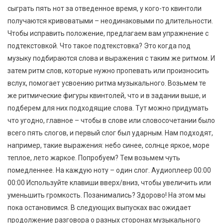
сыграть пять нот за отведенное время, у кого-то квинтоли
получаются кривоватыми – неодинаковыми по длительности.
Чтобы исправить положение, предлагаем вам упражнение с
подтекстовкой. Что такое подтекстовка? Это когда под
музыку подбираются слова и выражения с таким же ритмом. И
затем ритм слов, которые нужно пропевать или произносить
вслух, помогает усвоению ритма музыкального. Возьмем те
же ритмические фигуры квинтолей, что и в задании выше, и
подберем для них подходящие слова. Тут можно придумать
что угодно, главное – чтобы в слове или словосочетании было
всего пять слогов, и первый слог был ударным. Нам подходят,
например, такие выражения: небо синее, солнце яркое, море
теплое, лето жаркое. Попробуем? Тем возьмем чуть
помедленнее. На каждую ноту – один слог. Аудиоплеер 00:00
00:00 Используйте клавиши вверх/вниз, чтобы увеличить или
уменьшить громкость. Позанимались? Здорово! На этом мы
пока остановимся. В следующих выпусках вас ожидает
продолжение разговора о разных сторонах музыкального