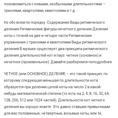
познакомиться с новыми, необычными длительностями –
триолями, квартолями, квинтолями и т.д.
Но обо всем по порядку. Содержание Виды ритмического
деления Ритмические фигуры нечетного деления Деление
ноты с точкой на две и четыре части Ритмические
упражнения с триолями и квинтолями Виды ритмического
деления В музыке существует два принципа ритмического
деления длительностей нот и пауз: четное (основное) и
нечетное (произвольное). Давайте разберемся поподробнее.
ЧЕТНОЕ (или ОСНОВНОЕ) ДЕЛЕНИЕ – это такой принцип, по
которому следующая меньшая по длительности нота
образуется при делении целой ноты на число 2 в какой-
нибудь математической степени (то есть на 2, 4, 8, 16, 32, 64,
128, 256, 512 или 1024 частей). Длительности нот четного
деления вы хорошо знаете. Это давно ставшие привычными
для вас половинные, четвертные, восьмые ноты, или те,