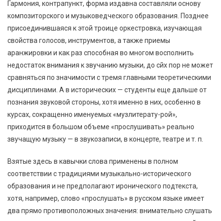
Гармония, контрапункт, форма издавна составляли основу
композиторского и музыковедческого образования. Позднее
присоединившаяся к этой троице оркестровка, изучающая
свойства голосов, инструментов, а также приемы
аранжировки и как раз способная во многом восполнить
недостаток внимания к звучанию музыки, до сйх пор не может
сравняться по значимости с тремя главными теоретическими
дисциплинами. А в исторических — студенты еще дальше от
познания звуковой стороны, хотя именно в них, особенно в
курсах, сокращенно именуемых «музлитерату-рой»,
приходится в большом объеме «прослушивать» реально
звучащую музыку — в звукозаписи, в концерте, театре и т. п.
Взятые здесь в кавычки слова применены в полном
соответствии с традициями музыкально-исторического
образования и не предполагают иронического подтекста,
хотя, например, слово «прослушать» в русском языке имеет
два прямо противоположных значения: внимательно слушать