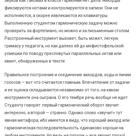
звуков как таковых в классе гармонии нет дела. Аккорды
фиксируются нотами и контролируются в записи. Они не
исполняются, а скорее извлекаются из клавиатуры.
Выполненную студентом гармоническую задачу можно
проверить за фортепиано, но можно и за письменным столом.
Расстроенный инструмент вызовет, быть может, легкую
гримасу у педагога, но как далеко ей до мефистофельской
усмешки по поводу пресловутых параллельных октав или
квинт, обнаруженных в тексте.
Правильное построение и соединение аккордов, ходы и линии
голосов — вот что считается главным. Впечатление от задачи
и ее оценка складываются независимо от того, на каком
инструменте она сыграна. О его тембре речь вообще не идет.
Студенту говорят: первый гармонический оборот звучит
интересно, а второй — странно. Однако слово «звучит» тут
явная метафора, ибо имеется в виду, что хороший аккорд или
гармоническая последовательность одинаково хороши на
любом инструменте. Но ведь на плохом — все звучит плохо!