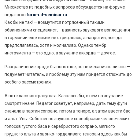
Множество из подобных вопросов обсуждается на форуме
педагогов
forum.d-seminar.ru
.
Как бы не так! — возмутится потрясенный такими
обвинениями специалист,— важность звукового воплощения
в гармонии еще никем не отрицалась, а напротив, всегда
предполагалась, хотя и молчаливо. Однако тембр
инструмента — это одно, а звучание аккорда — другое.
Разграничение вроде бы понятное, но не механично ли оно,—
подумает читатель, и проблему эту нам придется отложить до
особого рассмотрения.
А вот класс контрапункта. Казалось бы, в нем на звучание
смотрят иначе. Педагог советует, например, дать тему фуги
сначала в партии сопрано, потом в теноре, а затем ввести бас
и альт. Увы. Собственно звуковое своеобразие человеческих
голосов густого баса и серебристого сопрано, мягкого
грудного альта и звонко-горделивого тенора и здесь как бы