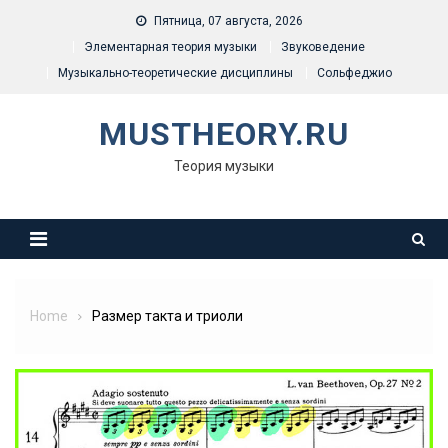
Skip
Пятница, 07 августа, 2026
to
Элементарная теория музыки
Звуковедение
content
Музыкально-теоретические дисциплины
Сольфеджио
MUSTHEORY.RU
Теория музыки
Home
Размер такта и триоли