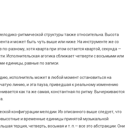
мелодико-ритмической структуры также относительна. Высота
ента и может быть чуть выше или ниже. На инструменте же со
по-разному, хотя кварта при этом остается квартой, секунда —
сти. Исполнительская агогика сближает четверти с восьмыми или
ыми единицы, равные по записи.
дию, исполнитель может в любой момент остановиться на
чатую линию, и эта пауза, приведшая к реальному изменению
нивается как та же самая, константная по ритму. Вычеркиваются
а.
ческой конфигурации мелодии. Из описанного выше следует, что
овысотные и временные единицы принятой музыкальной
льшая терция, четверть, восьмая и т. п.— все это абстракции. Они