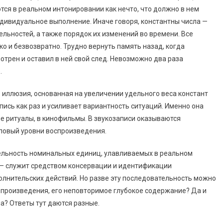
тся в реальном интонировании как нечто, что должно в нем
индивидуальное выполнение. Иначе говоря, константны числа —
льностей, а также порядок их изменений во времени. Все
ко и безвозвратно. Трудно вернуть память назад, когда
трен и оставил в ней свой след. Невозможно два раза
.
 иллюзия, основанная на увеличении удельного веса констант
пись как раз и усиливает вариантность ситуаций. Именно она
е ритуалы, в кинофильмы. В звукозаписи оказываются
мповый уровни воспроизведения.
ельность номинальных единиц, улавливаемых в реальном
 — служит средством консервации и идентификации
олнительских действий. Но разве эту последовательность можно
а произведения, его неповторимое глубокое содержание? Да и
ла? Ответы тут даются разные.