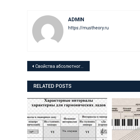
ADMIN
https://mustheory.ru
Навигация
Свойства абсолютного слуха
по
RELATED POSTS
записям