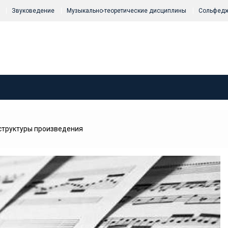
Звуковедение
Музыкально-теоретические дисциплины
Сольфед
структуры произведения