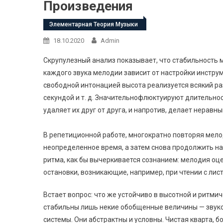
Произведения
Элементарная Теория Музыки
18.10.2020
Admin
Скрупулезный анализ показывает, что стабильность 
каждого звука мелодии зависит от настройки инструм
свободной интонацией высота реализуется всякий раз 
секундой и т. д. Значительнофлюктуируют длительно
удаляет их друг от друга, и напротив, делает неравн
В репетиционной работе, многократно повторяя мело
неопределенное время, а затем снова продолжить на
ритма, как бы вычеркивается сознанием: мелодия оце
остановки, возникающие, например, при чтении с лист
Встает вопрос: что же устойчиво в высотной и ритми
стабильны лишь некие обобщенные величины — звук
системы. Они абстрактны и условны. Чистая кварта, бо