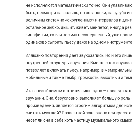
не исполняются математически точно. Они улавливаю
быть, несмотря на фальшь, на остановки, на сугубо 
величины системно «округленных» интервалов и длите
остальное зыбко, дышит, живет, меняется, иногда рез
кинофильм, хотя и весьма несовершенный, уже просмо
одинаково сыграть пьесу даже на одном инструменте
Иллюзию повторения дает звукозапись. Но и это лишь
внутренней структуры звучания. Вместе с тем звукоза
позволяет включать пьесу, например, в мемориальны
мобильными также тембр, громкость, высотный и те
Итак, незыблемым остается лишь одно — последоват
звучании. Она, безусловно, выполняет большую роль
произведения, является строгим алгоритмом для исп
считать музыкой? Разве в ней заключена вся красот
несет ли она в себе хоть частицу музыкального смыс